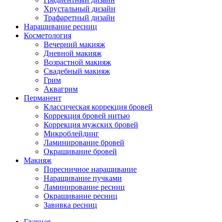
Хрустальный дизайн
Трафаретный дизайн
Наращивание ресниц
Косметология
Вечерний макияж
Дневной макияж
Возрастной макияж
Свадебный макияж
Грим
Аквагрим
Перманент
Классическая коррекция бровей
Коррекция бровей нитью
Коррекция мужских бровей
Микроблейдинг
Ламинирование бровей
Окрашивание бровей
Макияж
Поресничное наращивание
Наращивание пучками
Ламинирование ресниц
Окрашивание ресниц
Завивка ресниц
Главная