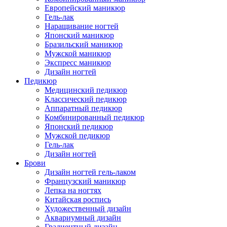
Европейский маникюр
Гель-лак
Наращивание ногтей
Японский маникюр
Бразильский маникюр
Мужской маникюр
Экспресс маникюр
Дизайн ногтей
Педикюр
Медицинский педикюр
Классический педикюр
Аппаратный педикюр
Комбинированный педикюр
Японский педикюр
Мужской педикюр
Гель-лак
Дизайн ногтей
Брови
Дизайн ногтей гель-лаком
Французский маникюр
Лепка на ногтях
Китайская роспись
Художественный дизайн
Аквариумный дизайн
Градиентный дизайн